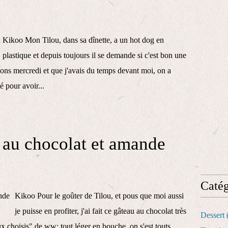
Kikoo Mon Tilou, dans sa dînette, a un hot dog en
plastique et depuis toujours il se demande si c'est bon une
ns mercredi et que j'avais du temps devant moi, on a
é pour avoir...
u au chocolat et amande
Catég
Kikoo Pour le goûter de Tilou, et pous que moi aussi
je puisse en profiter, j'ai fait ce gâteau au chocolat très
Dessert
ux choisis" de ww: tout léger en bouche, on s'est touts