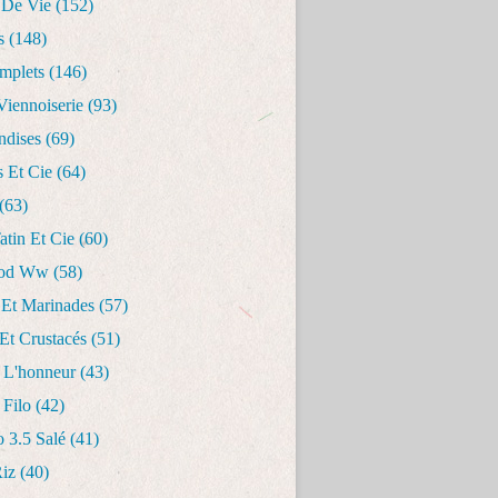
 De Vie
(152)
s
(148)
mplets
(146)
Viennoiserie
(93)
dises
(69)
s Et Cie
(64)
(63)
Tatin Et Cie
(60)
ood Ww
(58)
 Et Marinades
(57)
Et Crustacés
(51)
 L'honneur
(43)
 Filo
(42)
o 3.5 Salé
(41)
Riz
(40)