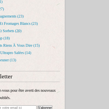
1)
27)
agnements
(23)
 Et Fromages Blancs
(23)
t Sorbets
(20)
ap
(18)
ts Riens À Vous Dire
(15)
 Ultrapro Salées
(14)
jeuner
(13)
etter
vous pour être averti des nouveaux
publiés.