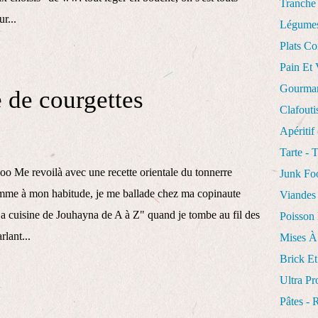
Tranche
r...
Légume
Plats Co
Pain Et 
Gourman
 de courgettes
Clafouti
Apéritif
Tarte - 
oo Me revoilà avec une recette orientale du tonnerre
Junk F
me à mon habitude, je me ballade chez ma copinaute
Viandes
"La cuisine de Jouhayna de A à Z" quand je tombe au fil des
Poisson 
rlant...
Mises À
Brick Et
Ultra Pr
Pâtes - 