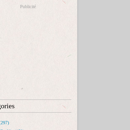
Publicité
ories
(297)