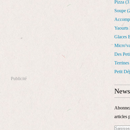
Pizza
(3
Soupe
(
Accomp
Yaourts
Glaces E
Micro'v
Des Peti
Terrines
Petit Dé
Publicité
Newsl
Abonnez-
articles 