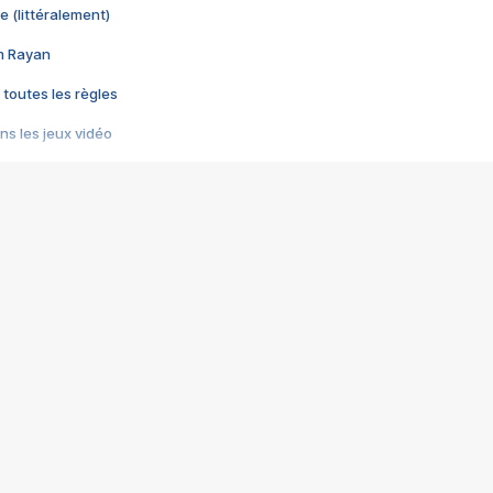
e (littéralement)
im Rayan
 toutes les règles
s les jeux vidéo
us choquant de Rockstar ? - Le scandale BULLY
e plus moche de Steam
du RÊVE tourne au CAUCHEMAR
pendant 8 heures
it… à tort
umiliés par un jeu vidéo
ire - Final Fantasy 8
ti un empire - Age of Empires
story DOFUS