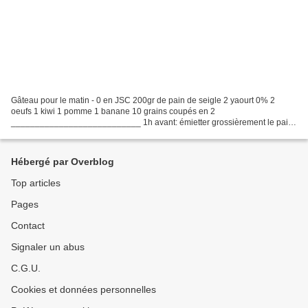
Gâteau pour le matin - 0 en JSC 200gr de pain de seigle 2 yaourt 0% 2
oeufs 1 kiwi 1 pomme 1 banane 10 grains coupés en 2
___________________________ 1h avant: émietter grossièrement le pain
de seigle, ajouter les oeufs et le fromage blanc Bien mélanger...
Hébergé par Overblog
Top articles
Pages
Contact
Signaler un abus
C.G.U.
Cookies et données personnelles