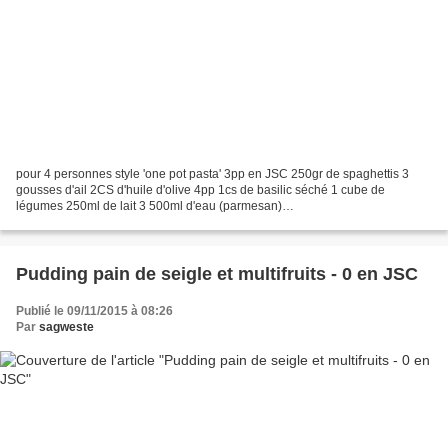
pour 4 personnes style 'one pot pasta' 3pp en JSC 250gr de spaghettis 3
gousses d'ail 2CS d'huile d'olive 4pp 1cs de basilic séché 1 cube de
légumes 250ml de lait 3 500ml d'eau (parmesan)
________________________________ Hacher l'ail Faire chauffer l'huile...
Pudding pain de seigle et multifruits - 0 en JSC
Publié le 09/11/2015 à 08:26
Par
sagweste