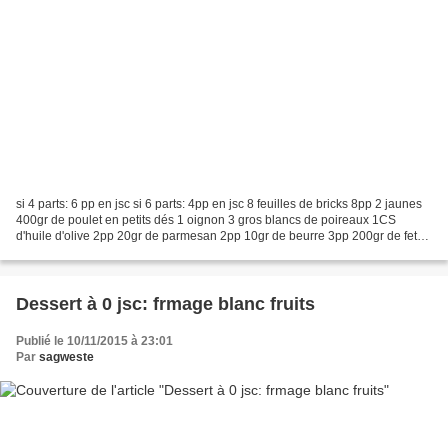
si 4 parts: 6 pp en jsc si 6 parts: 4pp en jsc 8 feuilles de bricks 8pp 2 jaunes
400gr de poulet en petits dés 1 oignon 3 gros blancs de poireaux 1CS
d'huile d'olive 2pp 20gr de parmesan 2pp 10gr de beurre 3pp 200gr de feta
allégée à 8% 7pp sel poivre...
Dessert à 0 jsc: frmage blanc fruits
Publié le 10/11/2015 à 23:01
Par
sagweste