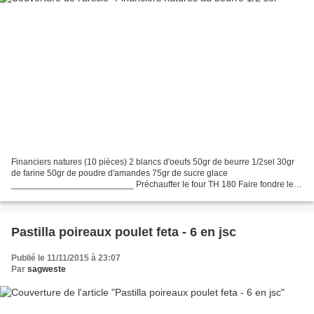
Financiers natures (10 pièces) 2 blancs d'oeufs 50gr de beurre 1/2sel 30gr
de farine 50gr de poudre d'amandes 75gr de sucre glace
_________________________ Préchauffer le four TH 180 Faire fondre le
beurre au micro onde 20s Mélanger farine, poudre d'amandes...
Pastilla poireaux poulet feta - 6 en jsc
Publié le 11/11/2015 à 23:07
Par
sagweste