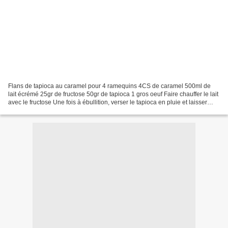
Flans de tapioca au caramel pour 4 ramequins 4CS de caramel 500ml de
lait écrémé 25gr de fructose 50gr de tapioca 1 gros oeuf Faire chauffer le lait
avec le fructose Une fois à ébullition, verser le tapioca en pluie et laisser
mijoter pendant 15mn à feu...