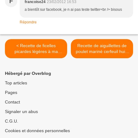
F
francoise24
23/02/2012 16:53
a bientôt sur facebook, je n ai pas teste twitter<br /> bisous
Répondre
< Recette de ficelles
Recette de aiguillettes de
picardes légères à ma
poulet mariné cerfeuil huile
façon
d'olive >
Hébergé par Overblog
Top articles
Pages
Contact
Signaler un abus
C.G.U.
Cookies et données personnelles