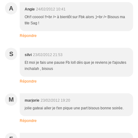
A
Angie
24/02/2012 10:41
Oh!! cooool !!<br /> à bientôt sur Fbk alors ;)<br /> Bisous ma
tite Sag !
Répondre
S
silvi
23/02/2012 21:53
Et moi je fais une pause Fb loll dès que je reviens je t'ajoutes
inchalah , bisous
Répondre
M
marjorie
23/02/2012 19:20
jolie gateai aller je t'en pique une part bisous bonne soirée.
Répondre