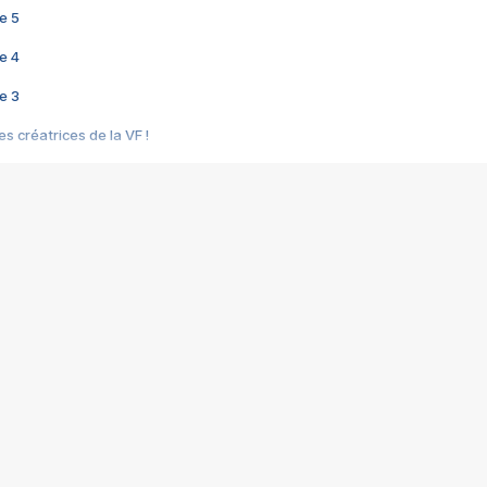
e 5
e 4
e 3
s créatrices de la VF !
e 2
e 1
e Mektoub My Love arrive enfin ! Rencontre avec Shaïn Boumedine et Sal
i : après Toni en famille
elle réalise le bouleversant Dites lui que je l'aime
ais ! Rencontre autour de Vie privée de Rebecca Zlotowski
 de Marguerite, Grave... Rencontre avec Ella Rumpf
 Les Rêveurs, un film intime sur la santé mentale