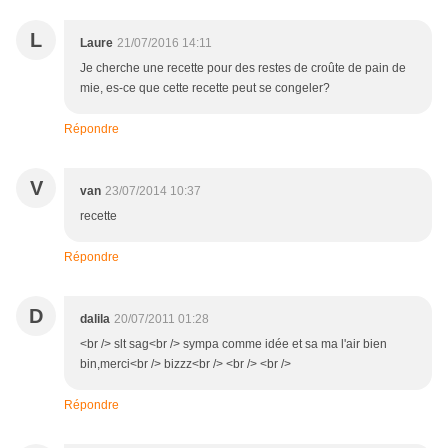
L
Laure
21/07/2016 14:11
Je cherche une recette pour des restes de croûte de pain de
mie, es-ce que cette recette peut se congeler?
Répondre
V
van
23/07/2014 10:37
recette
Répondre
D
dalila
20/07/2011 01:28
<br /> slt sag<br /> sympa comme idée et sa ma l'air bien
bin,merci<br /> bizzz<br /> <br /> <br />
Répondre