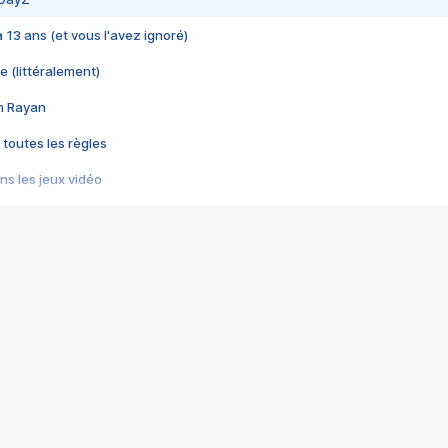
 a 13 ans (et vous l'avez ignoré)
e (littéralement)
im Rayan
 toutes les règles
s les jeux vidéo
us choquant de Rockstar ? - Le scandale BULLY
e plus moche de Steam
du RÊVE tourne au CAUCHEMAR
pendant 8 heures
it… à tort
umiliés par un jeu vidéo
ire - Final Fantasy 8