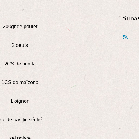
Suiv
200gr de poulet
2 oeufs
2CS de ricotta
1CS de maïzena
1 oignon
cc de basilic séché
sel poivre