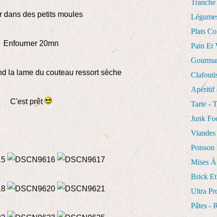
Tranche
r dans des petits moules
Légume
Plats Co
Enfourner 20mn
Pain Et 
Gourman
and la lame du couteau ressort sèche
Clafouti
Apéritif
C'est prêt
Tarte - 
Junk F
Viandes
Poisson 
Mises À
Brick Et
Ultra Pr
Pâtes - 