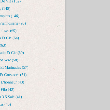
 De Vie
(152)
s
(148)
mplets
(146)
Viennoiserie
(93)
dises
(69)
s Et Cie
(64)
(63)
Tatin Et Cie
(60)
ood Ww
(58)
 Et Marinades
(57)
Et Crustacés
(51)
 L'honneur
(43)
 Filo
(42)
o 3.5 Salé
(41)
Riz
(40)