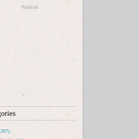
Publicité
ories
(297)