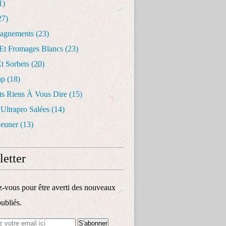
1)
27)
agnements
(23)
 Et Fromages Blancs
(23)
t Sorbets
(20)
ap
(18)
ts Riens À Vous Dire
(15)
 Ultrapro Salées
(14)
jeuner
(13)
etter
vous pour être averti des nouveaux
publiés.