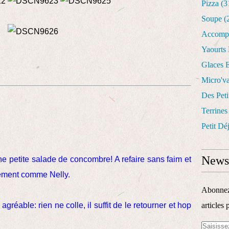
Pizza
(3
Soupe
(
Accomp
Yaourts
Glaces E
Micro'v
Des Peti
Terrines
Petit Dé
Newsl
une petite salade de concombre! A refaire sans faim et
lement comme Nelly.
Abonnez-
réable: rien ne colle, il suffit de le retourner et hop
articles 