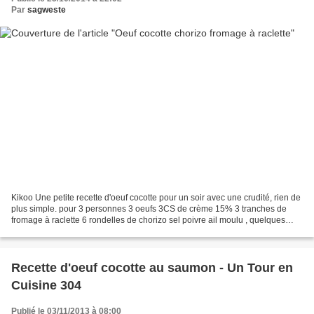
Par
sagweste
Kikoo Une petite recette d'oeuf cocotte pour un soir avec une crudité, rien de
plus simple. pour 3 personnes 3 oeufs 3CS de crème 15% 3 tranches de
fromage à raclette 6 rondelles de chorizo sel poivre ail moulu , quelques
pluches de persil 3 demi cc d'huile...
Recette d'oeuf cocotte au saumon - Un Tour en
Cuisine 304
Publié le 03/11/2013 à 08:00