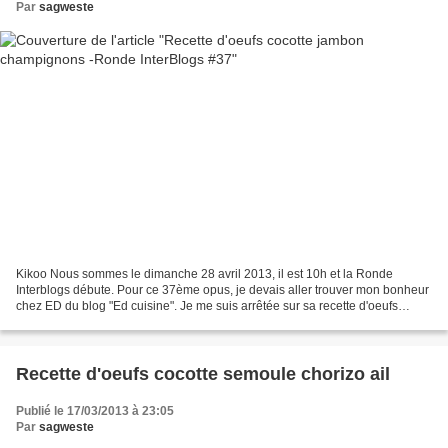
Par
sagweste
Kikoo Nous sommes le dimanche 28 avril 2013, il est 10h et la Ronde
Interblogs débute. Pour ce 37ème opus, je devais aller trouver mon bonheur
chez ED du blog "Ed cuisine". Je me suis arrêtée sur sa recette d'oeufs
cocotte car le soir c'est un plat que...
Recette d'oeufs cocotte semoule chorizo ail
Publié le 17/03/2013 à 23:05
Par
sagweste