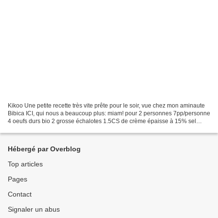
Kikoo Une petite recette très vite prête pour le soir, vue chez mon aminaute
Bibica ICI, qui nous a beaucoup plus: miam! pour 2 personnes 7pp/personne
4 oeufs durs bio 2 grosse échalotes 1.5CS de crème épaisse à 15% sel
poivre 1CS de ciboulette 1cc d'huile...
Hébergé par Overblog
Top articles
Pages
Contact
Signaler un abus