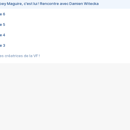
bey Maguire, c'est lui ! Rencontre avec Damien Witecka
e 6
e 5
e 4
e 3
s créatrices de la VF !
e 2
e 1
e Mektoub My Love arrive enfin ! Rencontre avec Shaïn Boumedine et Sal
i : après Toni en famille
elle réalise le bouleversant Dites lui que je l'aime
ais ! Rencontre autour de Vie privée de Rebecca Zlotowski
 de Marguerite, Grave... Rencontre avec Ella Rumpf