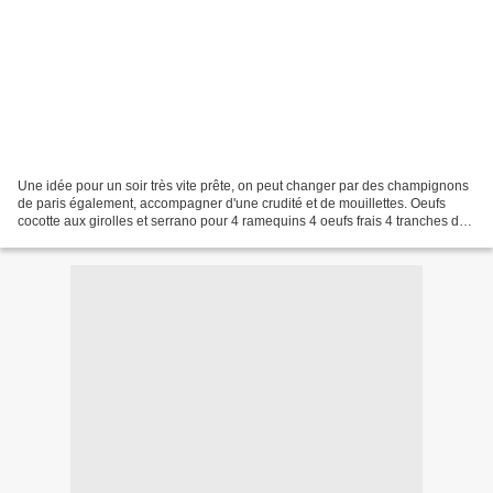
Une idée pour un soir très vite prête, on peut changer par des champignons
de paris également, accompagner d'une crudité et de mouillettes. Oeufs
cocotte aux girolles et serrano pour 4 ramequins 4 oeufs frais 4 tranches de
serrano 1CS de crème épaisse...