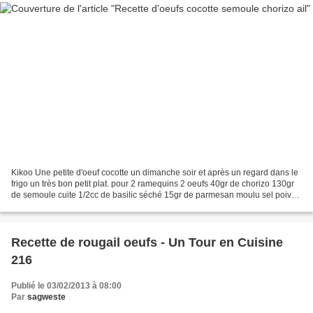
Kikoo Une petite d'oeuf cocotte un dimanche soir et après un regard dans le
frigo un très bon petit plat. pour 2 ramequins 2 oeufs 40gr de chorizo 130gr
de semoule cuite 1/2cc de basilic séché 15gr de parmesan moulu sel poivre
1cc d'ail en poudre 3CS...
Recette de rougail oeufs - Un Tour en Cuisine
216
Publié le 03/02/2013 à 08:00
Par
sagweste