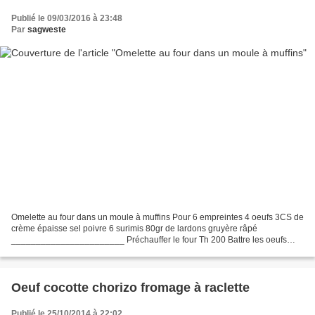
Publié le 09/03/2016 à 23:48
Par
sagweste
Omelette au four dans un moule à muffins Pour 6 empreintes 4 oeufs 3CS de
crème épaisse sel poivre 6 surimis 80gr de lardons gruyère râpé
_______________________ Préchauffer le four Th 200 Battre les oeufs
avec la crème, sel poivre Découper les surimis...
Oeuf cocotte chorizo fromage à raclette
Publié le 25/10/2014 à 22:02