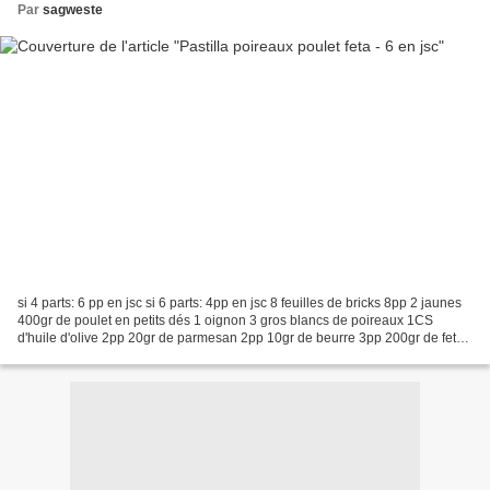
Par
sagweste
si 4 parts: 6 pp en jsc si 6 parts: 4pp en jsc 8 feuilles de bricks 8pp 2 jaunes
400gr de poulet en petits dés 1 oignon 3 gros blancs de poireaux 1CS
d'huile d'olive 2pp 20gr de parmesan 2pp 10gr de beurre 3pp 200gr de feta
allégée à 8% 7pp sel poivre...