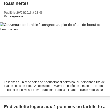
toastinettes
Publié le 20/03/2016 à 23:06
Par
sagweste
Lasagnes au plat de cotes de boeuf et toastinettes pour 6 personnes 1kg de
plat de côtes de boeuf 2 cubes boeuf 500ml de purée de tomates 1 oignon
1cc d'huile d'olive sel poivre curcuma, paprika, coriandre cumin moulus 10cl
de crème liquide légère 6 toastinettes...
Endiveflette légère aux 2 pommes ou tartiflette à