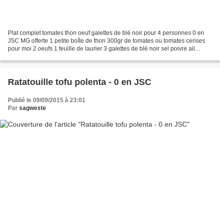
Plat complet tomates thon oeuf galettes de blé noir pour 4 personnes 0 en
JSC MG offerte 1 petite boîte de thon 300gr de tomates ou tomates cerises
pour moi 2 oeufs 1 feuille de laurier 3 galettes de blé noir sel poivre ail
moulue 1cc d'huile d'olive...
Ratatouille tofu polenta - 0 en JSC
Publié le 09/09/2015 à 23:01
Par
sagweste