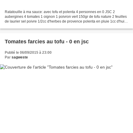
Ratatouille à ma sauce: avec tofu et polenta 4 personnes en 0 JSC 2
aubergines 4 tomates 1 oignon 1 poivron vert 150gr de tofu nature 2 feuilles
de laurier sel poivre 1/2cc d'herbes de provence polenta en pluie 1cc d'huile
d'olive (matière grasse offerte)...
Tomates farcies au tofu - 0 en jsc
Publié le 06/09/2015 à 23:00
Par
sagweste