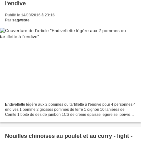
l'endive
Publié le 14/03/2016 à 23:16
Par
sagweste
Endiveflette légère aux 2 pommes ou tartiflette à l'endive pour 4 personnes 4
endives 1 pomme 2 grosses pommes de terre 1 oignon 10 lanières de
Comté 1 boîte de dés de jambon 1CS de crème épaisse légère sel poivre
1CS d'huile d'olive (1cc de sucre si...
Nouilles chinoises au poulet et au curry - light -