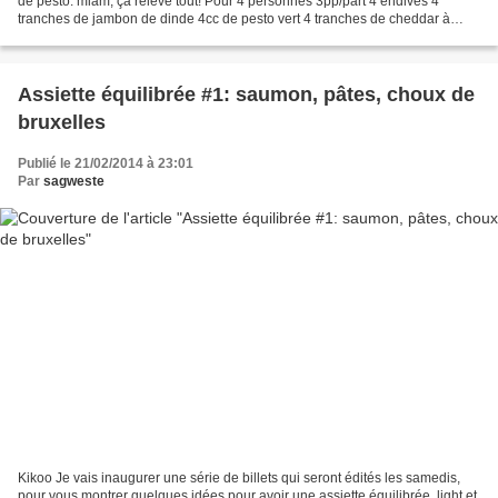
de pesto: miam, ça relève tout! Pour 4 personnes 3pp/part 4 endives 4
tranches de jambon de dinde 4cc de pesto vert 4 tranches de cheddar à
hamburger Couper le trognon des endives...
Assiette équilibrée #1: saumon, pâtes, choux de
bruxelles
Publié le 21/02/2014 à 23:01
Par
sagweste
Kikoo Je vais inaugurer une série de billets qui seront édités les samedis,
pour vous montrer quelques idées pour avoir une assiette équilibrée, light et