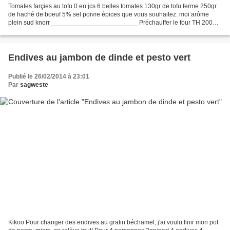
Tomates farçies au tofu 0 en jcs 6 belles tomates 130gr de tofu ferme 250gr
de haché de boeuf 5% sel poivre épices que vous souhaitez: moi arôme
plein sud knorr ________________________ Préchauffer le four TH 200
Couper les chapeaux des tomates et les...
Endives au jambon de dinde et pesto vert
Publié le 26/02/2014 à 23:01
Par
sagweste
Kikoo Pour changer des endives au gratin béchamel, j'ai voulu finir mon pot