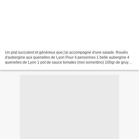
Un plat succulent et généreux que j'ai accompagné d'une salade. Roulés
d'aubergine aux quenelles de Lyon Pour 4 personnes 1 belle aubergine 4
quenelles de Lyon 1 pot de sauce tomates (moi sorrentino) 100gr de gruyère
râpé huile d'olive fleur de sel __________________________...