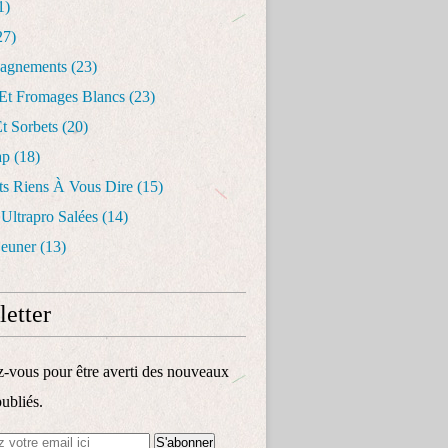
1)
27)
agnements
(23)
 Et Fromages Blancs
(23)
t Sorbets
(20)
ap
(18)
ts Riens À Vous Dire
(15)
 Ultrapro Salées
(14)
jeuner
(13)
etter
vous pour être averti des nouveaux
publiés.