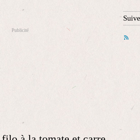
Suiv
Publicité
filo à la tomate et carre