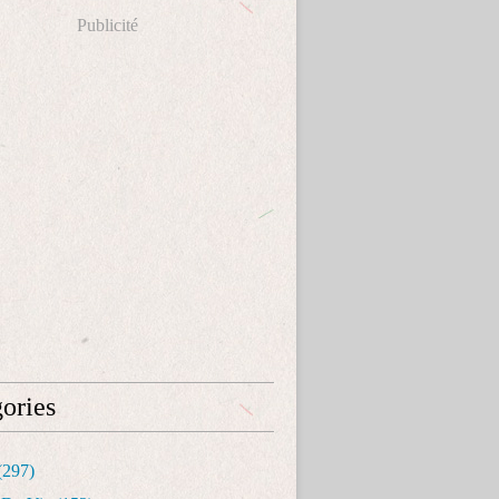
Publicité
ories
(297)