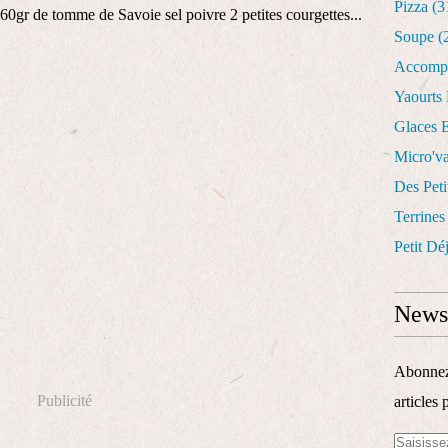
Pizza
(3
 60gr de tomme de Savoie sel poivre 2 petites courgettes...
Soupe
(
Accomp
Yaourts
Glaces E
Micro'v
Des Peti
Terrines
Petit Dé
Newsl
Abonnez-
Publicité
articles 