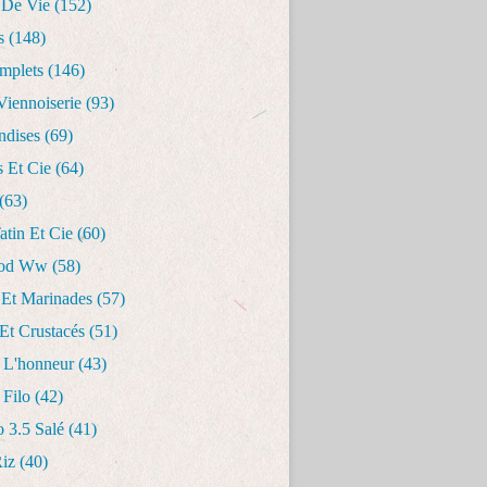
 De Vie
(152)
s
(148)
mplets
(146)
Viennoiserie
(93)
dises
(69)
s Et Cie
(64)
(63)
Tatin Et Cie
(60)
ood Ww
(58)
 Et Marinades
(57)
Et Crustacés
(51)
 L'honneur
(43)
 Filo
(42)
o 3.5 Salé
(41)
Riz
(40)