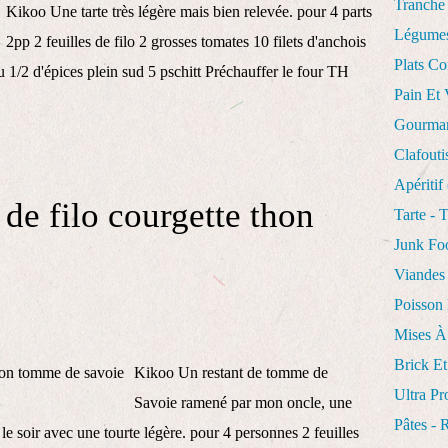
Tranche
Kikoo Une tarte très légère mais bien relevée. pour 4 parts
Légume
2pp 2 feuilles de filo 2 grosses tomates 10 filets d'anchois
Plats Co
 1/2 d'épices plein sud 5 pschitt Préchauffer le four TH
Pain Et 
Gourman
Clafouti
Apéritif
 de filo courgette thon
Tarte - 
Junk F
Viandes
Poisson 
Mises À
Brick Et
Kikoo Un restant de tomme de
Ultra Pr
Savoie ramené par mon oncle, une
Pâtes - 
 le soir avec une tourte légère. pour 4 personnes 2 feuilles