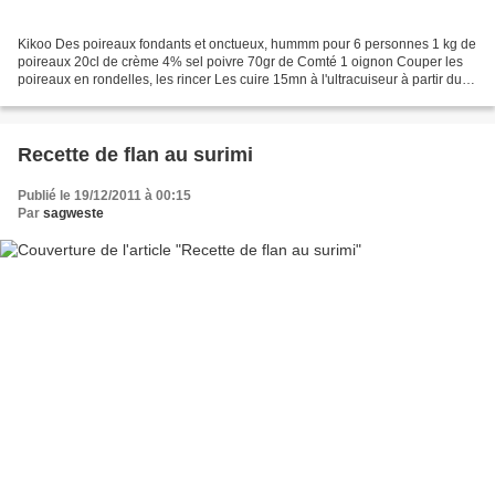
Kikoo Des poireaux fondants et onctueux, hummm pour 6 personnes 1 kg de
poireaux 20cl de crème 4% sel poivre 70gr de Comté 1 oignon Couper les
poireaux en rondelles, les rincer Les cuire 15mn à l'ultracuiseur à partir du
pschittt Peler et émincer finement...
Recette de flan au surimi
Publié le 19/12/2011 à 00:15
Par
sagweste