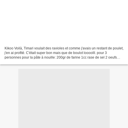
Kikoo Voilà, Timari voulait des ravioles et comme j'avais un restant de poulet,
j'en ai profité. C'était super bon mais que de boulot loooolll. pour 3
personnes pour la pâte à nouille: 200gr de farine 1cc rase de sel 2 oeufs
Mettre tous les ingrédients...