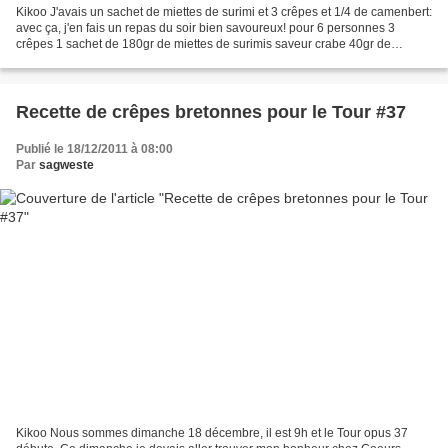
Kikoo J'avais un sachet de miettes de surimi et 3 crêpes et 1/4 de camenbert:
avec ça, j'en fais un repas du soir bien savoureux! pour 6 personnes 3
crêpes 1 sachet de 180gr de miettes de surimis saveur crabe 40gr de
gruyère râpé 3 oeufs 20cl de crème...
Recette de crêpes bretonnes pour le Tour #37
Publié le 18/12/2011 à 08:00
Par
sagweste
Kikoo Nous sommes dimanche 18 décembre, il est 9h et le Tour opus 37