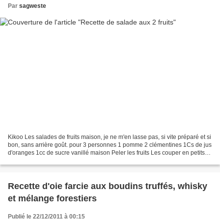
Par
sagweste
Kikoo Les salades de fruits maison, je ne m'en lasse pas, si vite préparé et si
bon, sans arrière goût. pour 3 personnes 1 pomme 2 clémentines 1Cs de jus
d'oranges 1cc de sucre vanillé maison Peler les fruits Les couper en petits
dés Arroser de jus d'oranges...
Recette d'oie farcie aux boudins truffés, whisky
et mélange forestiers
Publié le 22/12/2011 à 00:15