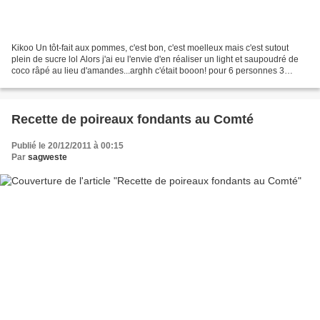
Kikoo Un tôt-fait aux pommes, c'est bon, c'est moelleux mais c'est sutout
plein de sucre lol Alors j'ai eu l'envie d'en réaliser un light et saupoudré de
coco râpé au lieu d'amandes...arghh c'était booon! pour 6 personnes 3
pommes 2 oeufs 150gr de farine...
Recette de poireaux fondants au Comté
Publié le 20/12/2011 à 00:15
Par
sagweste