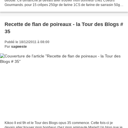
débute. Ce dimanche je devais aller trouver mon bonheur chez Coeurs
Gourmands. pour 15 crêpes 250gr de farine 1CS de farine de sarrasin 50gr
de sucre 2 oeufs 25gr de beurre 1/2 sel fondu...
Recette de flan de poireaux - la Tour des Blogs #
35
Publié le 18/12/2011 à 08:00
Par
sagweste
Kikoo Il est 9h et le Tour des Blogs opus 35 commence. Cette fois-ci je
devais aller trouver mon bonheur chez mon aminaute Marie!! Un blog que je