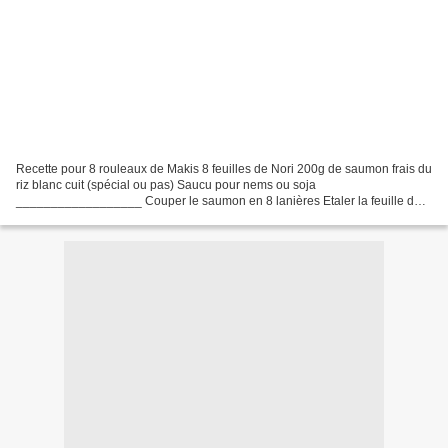
Recette pour 8 rouleaux de Makis 8 feuilles de Nori 200g de saumon frais du
riz blanc cuit (spécial ou pas) Saucu pour nems ou soja
__________________ Couper le saumon en 8 lanières Etaler la feuille de
Nori, l'humidifier Etaler du riz sur un rectangle...