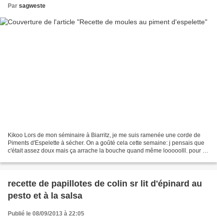
Par
sagweste
Kikoo Lors de mon séminaire à Biarritz, je me suis ramenée une corde de
Piments d'Espelette à sécher. On a goûté cela cette semaine: j pensais que
c'était assez doux mais ça arrache la bouche quand même looooolll. pour 1
personne 1/3 de piment d'Espelette...
recette de papillotes de colin sr lit d'épinard au
pesto et à la salsa
Publié le 08/09/2013 à 22:05