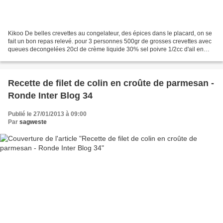
Kikoo De belles crevettes au congelateur, des épices dans le placard, on se
fait un bon repas relevé. pour 3 personnes 500gr de grosses crevettes avec
queues decongelées 20cl de crème liquide 30% sel poivre 1/2cc d'ail en
poudre 1/2cc de curcuma 1/2cc...
Recette de filet de colin en croûte de parmesan -
Ronde Inter Blog 34
Publié le 27/01/2013 à 09:00
Par
sagweste