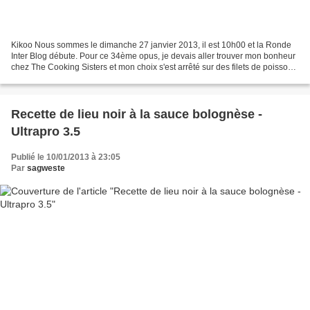
Kikoo Nous sommes le dimanche 27 janvier 2013, il est 10h00 et la Ronde
Inter Blog débute. Pour ce 34ème opus, je devais aller trouver mon bonheur
chez The Cooking Sisters et mon choix s'est arrêté sur des filets de poisson
en croûte de parmesan, chapelure...
Recette de lieu noir à la sauce bolognèse -
Ultrapro 3.5
Publié le 10/01/2013 à 23:05
Par
sagweste