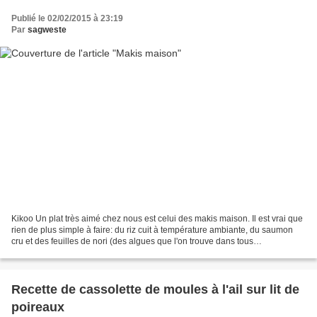
Publié le 02/02/2015 à 23:19
Par
sagweste
Kikoo Un plat très aimé chez nous est celui des makis maison. Il est vrai que
rien de plus simple à faire: du riz cuit à température ambiante, du saumon
cru et des feuilles de nori (des algues que l'on trouve dans tous
supermarchés au rayon asia). Pour...
Recette de cassolette de moules à l'ail sur lit de
poireaux