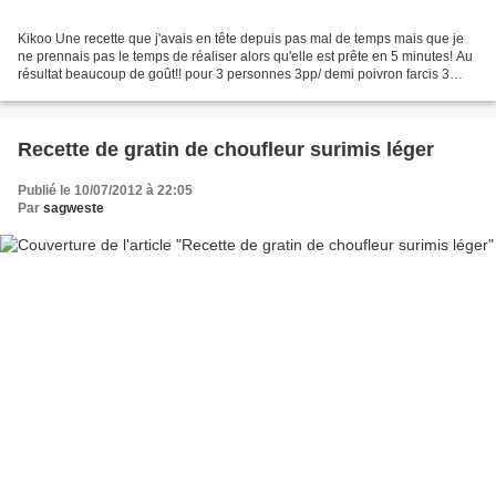
Kikoo Une recette que j'avais en tête depuis pas mal de temps mais que je
ne prennais pas le temps de réaliser alors qu'elle est prête en 5 minutes! Au
résultat beaucoup de goût!! pour 3 personnes 3pp/ demi poivron farcis 3
poivrons (nous 2 verts et 1...
Recette de gratin de choufleur surimis léger
Publié le 10/07/2012 à 22:05
Par
sagweste