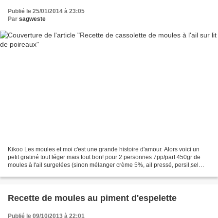
Publié le 25/01/2014 à 23:05
Par
sagweste
Kikoo Les moules et moi c'est une grande histoire d'amour. Alors voici un
petit gratiné tout léger mais tout bon! pour 2 personnes 7pp/part 450gr de
moules à l'ail surgelées (sinon mélanger crème 5%, ail pressé, persil,sel
poivre) (9pp le tout) 4 blancs...
Recette de moules au piment d'espelette
Publié le 09/10/2013 à 22:01