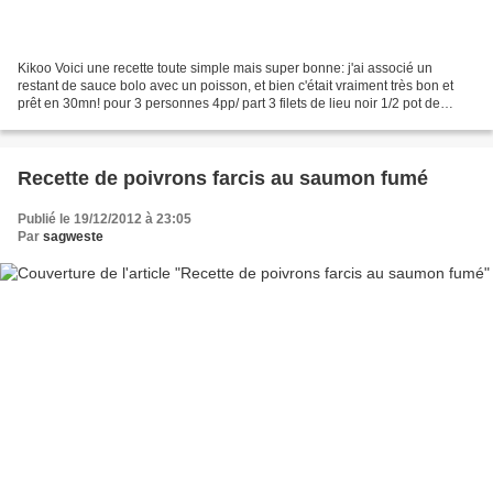
Kikoo Voici une recette toute simple mais super bonne: j'ai associé un
restant de sauce bolo avec un poisson, et bien c'était vraiment très bon et
prêt en 30mn! pour 3 personnes 4pp/ part 3 filets de lieu noir 1/2 pot de
sauce bolognèse (150gr) 10cl de...
Recette de poivrons farcis au saumon fumé
Publié le 19/12/2012 à 23:05
Par
sagweste