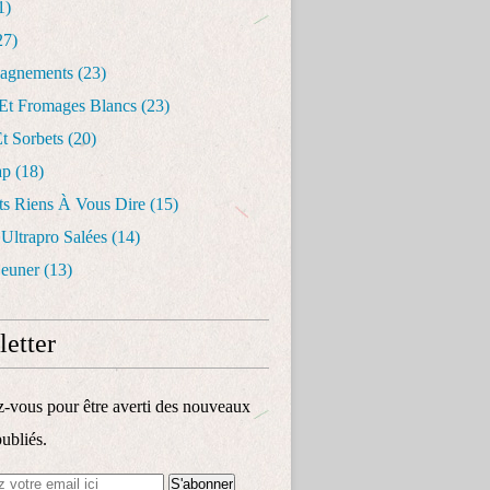
1)
27)
agnements
(23)
 Et Fromages Blancs
(23)
t Sorbets
(20)
ap
(18)
ts Riens À Vous Dire
(15)
 Ultrapro Salées
(14)
jeuner
(13)
etter
vous pour être averti des nouveaux
publiés.