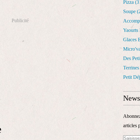
Pizza
(3
Soupe
(
Publicité
Accomp
Yaourts
Glaces E
Micro'v
Des Peti
Terrines
Petit Dé
Newsl
Abonnez-
articles 
e