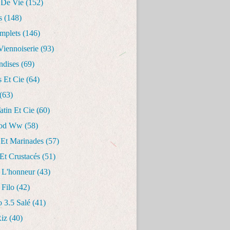
 De Vie
(152)
s
(148)
mplets
(146)
Viennoiserie
(93)
dises
(69)
s Et Cie
(64)
(63)
Tatin Et Cie
(60)
ood Ww
(58)
 Et Marinades
(57)
Et Crustacés
(51)
 L'honneur
(43)
 Filo
(42)
o 3.5 Salé
(41)
Riz
(40)