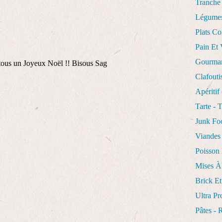
Tranche
Légume
Plats Co
Pain Et 
Gourman
 tous un Joyeux Noël !! Bisous Sag
Clafouti
Apéritif
Tarte - 
Junk F
Viandes
Poisson 
Mises À
Brick Et
Ultra Pr
Pâtes - 