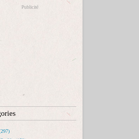
Publicité
ories
(297)