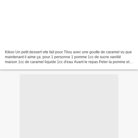
Kikoo Un petit dessert vite fait pour Tilou avec une goutte de caramel vu que
maintenant il aime ça. pour 1 personne 1 pomme 1cc de sucre vanillé
maison 1cc de caramel liquide 1cc d'eau Avant le repas Peler la pomme et
retirer le trognon La déposer dans...