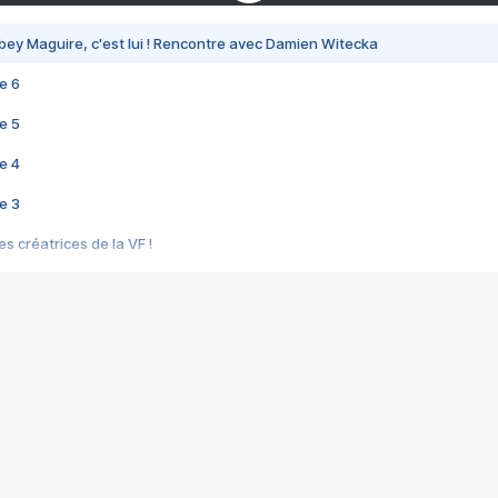
bey Maguire, c'est lui ! Rencontre avec Damien Witecka
e 6
e 5
e 4
e 3
s créatrices de la VF !
e 2
e 1
e Mektoub My Love arrive enfin ! Rencontre avec Shaïn Boumedine et Sal
i : après Toni en famille
elle réalise le bouleversant Dites lui que je l'aime
ais ! Rencontre autour de Vie privée de Rebecca Zlotowski