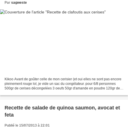
Par
sagweste
Kikoo Avant de goûter celle de mon cerisier (et oui elles ne sont pas encore
pleinement rouge lol, je vide un sac du congélateur. pour 6/8 personnes
500gr de cerises décongelées 3 oeufs 50gr d'amande en poudre 120gr de
sucre 40gr de maïzena 40gr de farine...
Recette de salade de quinoa saumon, avocat et
feta
Publié le 15/07/2013 à 22:01