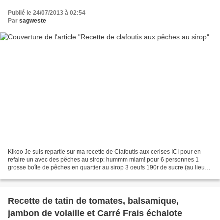
Publié le 24/07/2013 à 02:54
Par
sagweste
Kikoo Je suis repartie sur ma recette de Clafoutis aux cerises ICI pour en
refaire un avec des pêches au sirop: hummm miam! pour 6 personnes 1
grosse boîte de pêches en quartier au sirop 3 oeufs 190r de sucre (au lieu
de 120) 50gr d'amande en poudre 40gr...
Recette de tatin de tomates, balsamique,
jambon de volaille et Carré Frais échalote