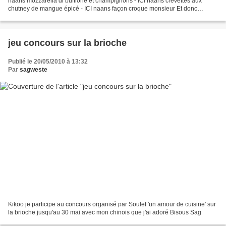
naans mozzarella di bufflone et champignons - ICI naans crevettes aux
chutney de mangue épicé - ICI naans façon croque monsieur Et donc
aujourd'hui, une nouvelle version avec du...
jeu concours sur la brioche
Publié le 20/05/2010 à 13:32
Par
sagweste
Kikoo je participe au concours organisé par Soulef 'un amour de cuisine' sur
la brioche jusqu'au 30 mai avec mon chinois que j'ai adoré Bisous Sag