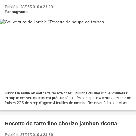
Publié le 28/05/2010 à 23:29
Par
sagweste
Kikoo Un matin on voit cette recette chez Chilubru 'cuisine d'ici et d'ailleurs'
et hop le dessert du midi est prêt: un régal très light! pour 4 verrines 500gr de
fraises 2CS de sirop d'agave 4 feuilles de menthe Réserver 8 fraises Mixer
le reste des...
Recette de tarte fine chorizo jambon ricotta
Publié le 27/05/2010 à 23:36