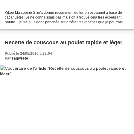
Kikoo Ma copine S. m'a donné récemment du turron espagnol à base de
cacahuètes. Je ne connaissais pas mais on a trouvé cela très écoeurant
nature... je me suis donc penchée sur différentes recettes que je pourrais
faire et je me suis dis qu'en crème glacée...
Recette de couscous au poulet rapide et léger
Publié le 24/05/2010 à 23:04
Par
sagweste