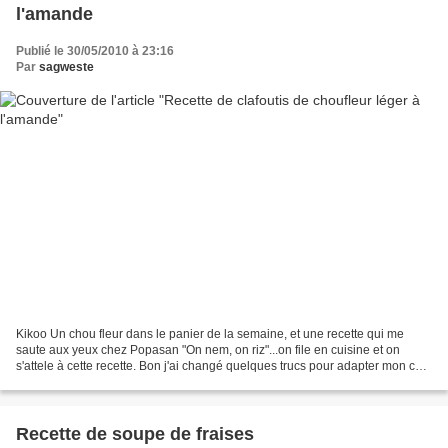
l'amande
Publié le 30/05/2010 à 23:16
Par
sagweste
Kikoo Un chou fleur dans le panier de la semaine, et une recette qui me
saute aux yeux chez Popasan "On nem, on riz"...on file en cuisine et on
s'attele à cette recette. Bon j'ai changé quelques trucs pour adapter mon côté
léger... un régal... que dis-je......
Recette de soupe de fraises