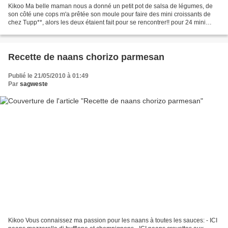
Kikoo Ma belle maman nous a donné un petit pot de salsa de légumes, de
son côté une cops m'a prêtée son moule pour faire des mini croissants de
chez Tupp**, alors les deux étaient fait pour se rencontrer!! pour 24 mini
croissants 1 pâte à tarte feuilletée...
Recette de naans chorizo parmesan
Publié le 21/05/2010 à 01:49
Par
sagweste
Kikoo Vous connaissez ma passion pour les naans à toutes les sauces: - ICI