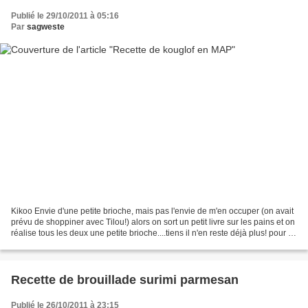
Publié le 29/10/2011 à 05:16
Par
sagweste
Kikoo Envie d'une petite brioche, mais pas l'envie de m'en occuper (on avait
prévu de shoppiner avec Tilou!) alors on sort un petit livre sur les pains et on
réalise tous les deux une petite brioche....tiens il n'en reste déjà plus! pour 1
belle brioche...
Recette de brouillade surimi parmesan
Publié le 26/10/2011 à 23:15