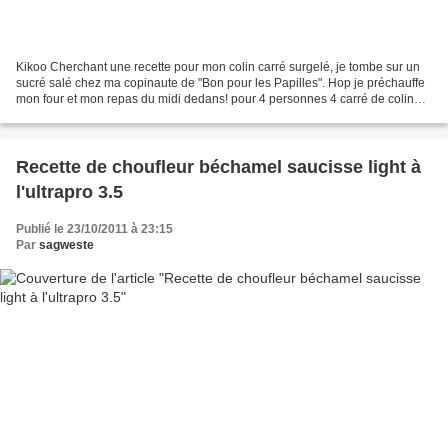
Kikoo Cherchant une recette pour mon colin carré surgelé, je tombe sur un
sucré salé chez ma copinaute de "Bon pour les Papilles". Hop je préchauffe
mon four et mon repas du midi dedans! pour 4 personnes 4 carré de colin
surgelés 2CS de miel liquide 2CS...
Recette de choufleur béchamel saucisse light à
l'ultrapro 3.5
Publié le 23/10/2011 à 23:15
Par
sagweste