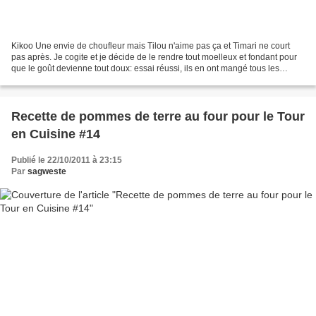
Kikoo Une envie de choufleur mais Tilou n'aime pas ça et Timari ne court
pas après. Je cogite et je décide de le rendre tout moelleux et fondant pour
que le goût devienne tout doux: essai réussi, ils en ont mangé tous les
deux!!! pour 6 personnes 1 beau...
Recette de pommes de terre au four pour le Tour
en Cuisine #14
Publié le 22/10/2011 à 23:15
Par
sagweste