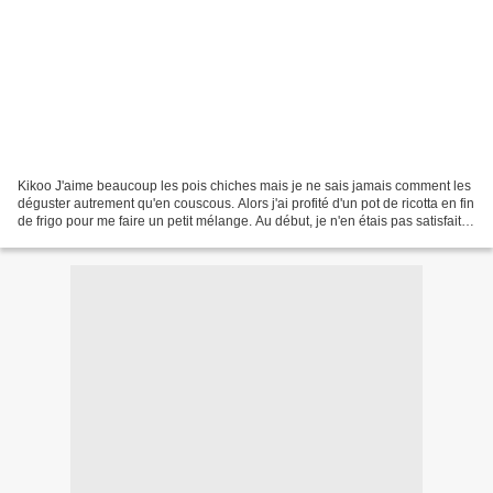
Kikoo J'aime beaucoup les pois chiches mais je ne sais jamais comment les
déguster autrement qu'en couscous. Alors j'ai profité d'un pot de ricotta en fin
de frigo pour me faire un petit mélange. Au début, je n'en étais pas satisfaite
du tout, mais après...