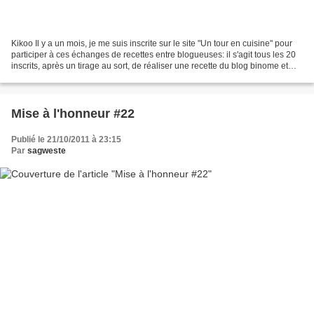
Kikoo Il y a un mois, je me suis inscrite sur le site "Un tour en cuisine" pour
participer à ces échanges de recettes entre blogueuses: il s'agit tous les 20
inscrits, après un tirage au sort, de réaliser une recette du blog binome et
nous avons un mois...
Mise à l'honneur #22
Publié le 21/10/2011 à 23:15
Par
sagweste