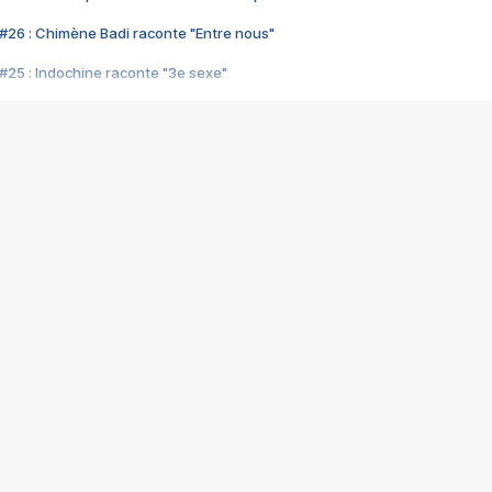
#26 : Chimène Badi raconte "Entre nous"
#25 : Indochine raconte "3e sexe"
#24 : Zaho raconte "C'est chelou"
#23 : Patrick Bruel raconte "Au café des délices"
#22 : Kyo raconte "Le chemin"
#21 : Nolwenn Leroy raconte "Cassé"
#20 : Patrick Hernandez raconte "Born to be alive"
#19 : Lorie raconte "Près de moi"
#18 : Michael Jones raconte "A nos actes manqués" (avec Jean-Jacque
#17 : Khaled raconte "Aïcha"
#16 : Corneille raconte "Parce qu'on vient de loin"
#15 : Indochine raconte "L'aventurier"